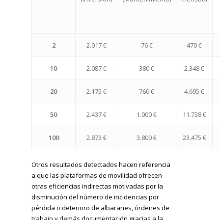
2
2.017 €
76 €
470 €
10
2.087 €
380 €
2.348 €
20
2.175 €
760 €
4.695 €
50
2.437 €
1.900 €
11.738 €
100
2.873 €
3.800 €
23.475 €
Otros resultados detectados hacen referencia
a que las plataformas de movilidad ofrecen
otras eficiencias indirectas motivadas por la
disminución del número de incidencias por
pérdida o deterioro de albaranes, órdenes de
trabajo y demás documentación gracias a la